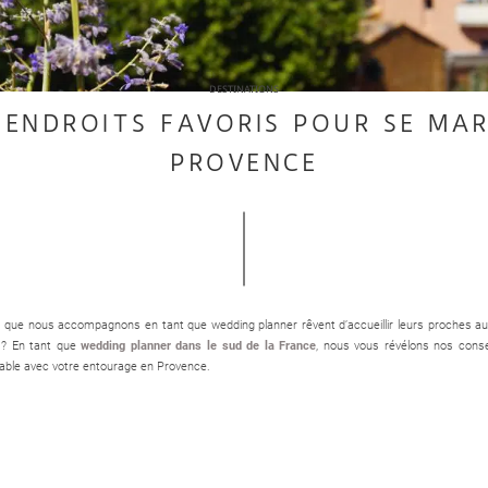
DESTINATIONS
 ENDROITS FAVORIS POUR SE MAR
PROVENCE
ue nous accompagnons en tant que wedding planner rêvent d’accueillir leurs proches au so
 ? En tant que
wedding planner dans le sud de la France
, nous vous révélons nos consei
able avec votre entourage en Provence.