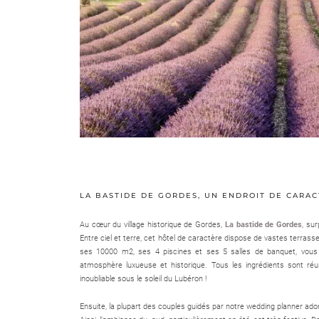
LA BASTIDE DE GORDES, UN ENDROIT DE CARAC
Au cœur du village historique de Gordes,
La bastide de Gordes
, su
Entre ciel et terre, cet hôtel de caractère dispose de vastes terrass
ses 10000 m2, ses 4 piscines et ses 5 salles de banquet, vous
atmosphère luxueuse et historique. Tous les ingrédients sont r
inoubliable sous le soleil du Lubéron !
Ensuite, la plupart des couples guidés par notre wedding planner adore