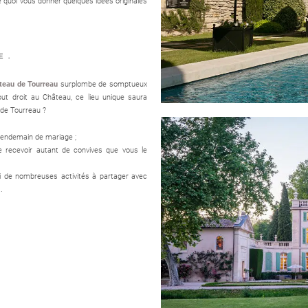
De quoi vous donner quelques idées originales
 .
âteau de Tourreau
surplombe de somptueux
ut droit au Château, ce lieu unique saura
 de Tourreau ?
 lendemain de mariage ;
 recevoir autant de convives que vous le
si de nombreuses activités à partager avec
.