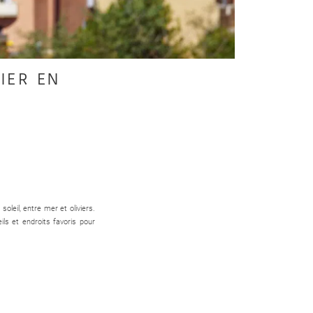
IER EN
leil, entre mer et oliviers.
ls et endroits favoris pour