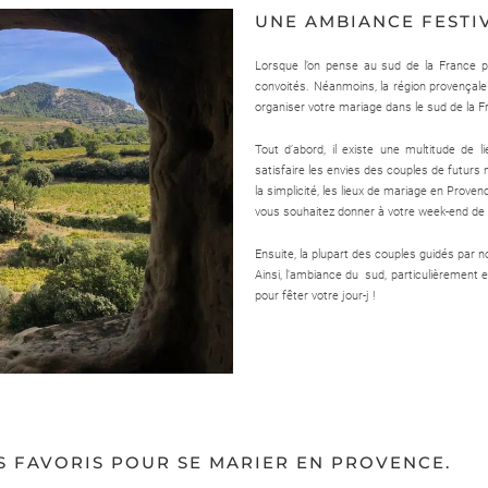
UNE AMBIANCE FESTI
Lorsque l’on pense au sud de la France p
convoités. Néanmoins, la région provença
organiser votre mariage dans le sud de la 
Tout d’abord, il existe une multitude de 
satisfaire les envies des couples de futurs
la simplicité, les lieux de mariage en Prov
vous souhaitez donner à votre week-end de
Ensuite, la plupart des couples guidés par n
Ainsi, l’ambiance du sud, particulièrement e
pour fêter votre jour-j !
S FAVORIS POUR SE MARIER EN PROVENCE.