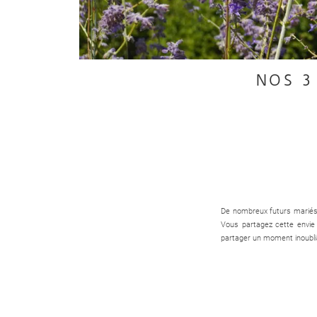
NOS 3
De nombreux futurs mariés q
Vous partagez cette envie
partager un moment inoubli