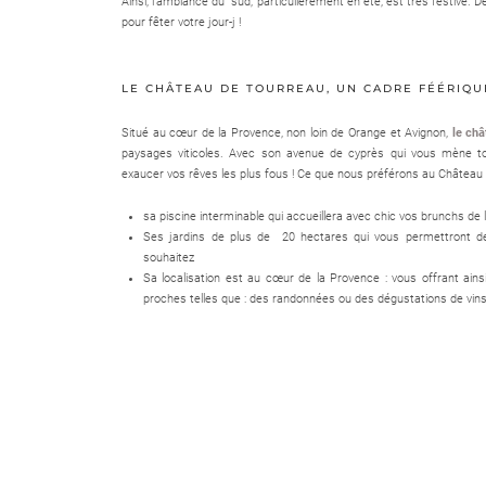
Ainsi, l’ambiance du sud, particulièrement en été, est très festive. 
pour fêter votre jour-j !
LE CHÂTEAU DE TOURREAU, UN CADRE FÉÉRIQUE
Situé au cœur de la Provence, non loin de Orange et Avignon,
le ch
paysages viticoles. Avec son avenue de cyprès qui vous mène to
exaucer vos rêves les plus fous ! Ce que nous préférons au Château
sa piscine interminable qui accueillera avec chic vos brunchs de
Ses jardins de plus de 20 hectares qui vous permettront de
souhaitez
Sa localisation est au cœur de la Provence : vous offrant ain
proches telles que : des randonnées ou des dégustations de vins