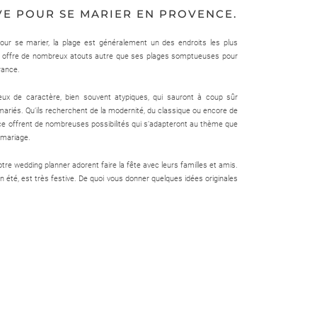
VE POUR SE MARIER EN PROVENCE.
our se marier, la plage est généralement un des endroits les plus
le offre de nombreux atouts autre que ses plages somptueuses pour
France.
lieux de caractère, bien souvent atypiques, qui sauront à coup sûr
 mariés. Qu’ils recherchent de la modernité, du classique ou encore de
ence offrent de nombreuses possibilités qui s’adapteront au thème que
 mariage.
otre wedding planner adorent faire la fête avec leurs familles et amis.
n été, est très festive. De quoi vous donner quelques idées originales