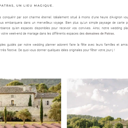
PATRAS, UN LIEU MAGIQUE.
 conquérir par son charme éternel. Idéalement situé à moins d’une heure d’Avignon vou
 vous embarquera dans un merveilleux voyage. Bien plus qu’un simple paysage de carte p
mbiance qu’en espaces disponibles pour recevoir vos convives. Ainsi, notre wedding pl
e votre week-end de mariage dans les différents espaces des
domaines de Patras.
uples guidés par notre wedding planner adorent faire la fête avec leurs familles et amis
 très festive. De quoi vous donner quelques idées originales pour fêter votre jour-j !