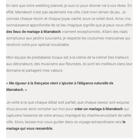
En tant que votre wedding planner, je suis ici pour donner vie à vos rêves. En
effet, Marrakech n’est pas seulement ma ville, c’est mon terrain de jeu. Je
connais chaque recoin et chaque joyau caché, sous ce soleil doré. Ainsi, ma
connaissance approfondie de ce lieu magique signifie que je peux vous offrir
des lieux de mariage à Marrakech
vraiment exceptionnels. Allant des riads
somptueux aux jardins luxuriants, je respecte les coutumes marocaines qui
rendront votre jour spécial inoubliable.
Mon équipe de prestataires locaux est à la crème de la crème! Des traiteurs
aux décorateurs, des musiciens aux fleuristes, ils sont les meilleurs dans leur
domaine et partagent mes valeurs.
« Ma rigueur à la française vient s’ajouter à l’élégance naturelle de
Marrakech. »
Je veille à ce que chaque détail soit parfait, que chaque saveur soit exquise.
Vous pouvez ainsi compter sur moi pour
créer un mariage à Marrakech
qui
capturera l’essence de votre amour, imprégné du charme envoûtant de cette
ville. Alors, laissez-moi vous guider dans ce voyage extraordinaire vers
le
mariage qui vous ressemble.