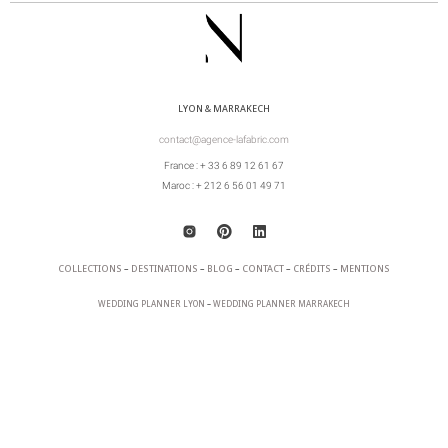
LYON & MARRAKECH
contact@agence-lafabric.com
France : + 33 6 89 12 61 67
Maroc : + 212 6 56 01 49 71
COLLECTIONS
–
DESTINATIONS
–
BLOG
–
CONTACT
–
CRÉDITS
–
MENTIONS
WEDDING PLANNER LYON
–
WEDDING PLANNER MARRAKECH