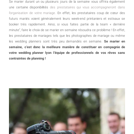
Se marier durant un ou plusieurs jours de la semaine vous offrira également
une certaine disponibilités
des prestataires qui vous accompagneront dans
l’organisation de votre mariage.
En effet, les prestataires coup de cœur des
futurs mariés voient généralement leurs week-end printaniers et estivaux se
booker très rapidement. Ainsi, si vous faites partie de la team « dernière
minute”, faire le choix de se marier en semaine résoudra ce problème ! En effet,
les prestataires de mariages tels que les photographes de mariage ou même
les wedding planners sont très peu demandés en semaine.
Se marier en
semaine, c’est donc la meilleure manière de constituer en compagnie de
votre wedding planner lyon l’équipe de professionnels de vos rêves sans
contraintes de planning !